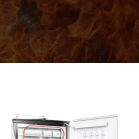
,
s
u