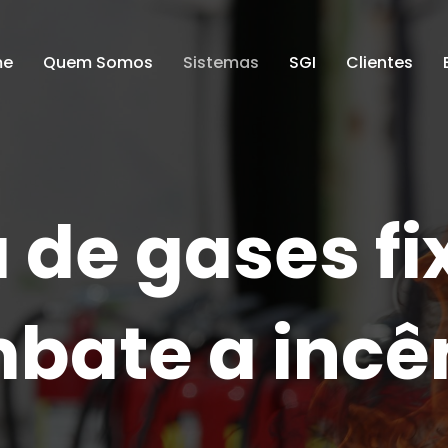
me
Quem Somos
Sistemas
SGI
Clientes
 de gases fi
bate a incê