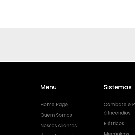
Menu
Sistemas
Home Page
Combate e P
à Incêndios
Quem Somos
Elétricos
Nossos clientes
Mecânicos