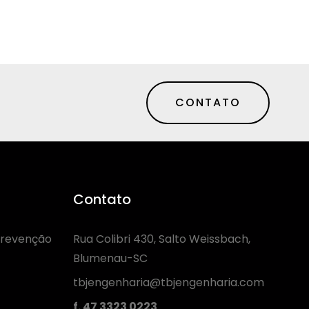
CONTATO
Contato
revenção
Rua Colibri 430, Salto Weissbach,
Blumenau-SC
tbjengenharia@tbjengenharia.com
f. 47 3323 0223